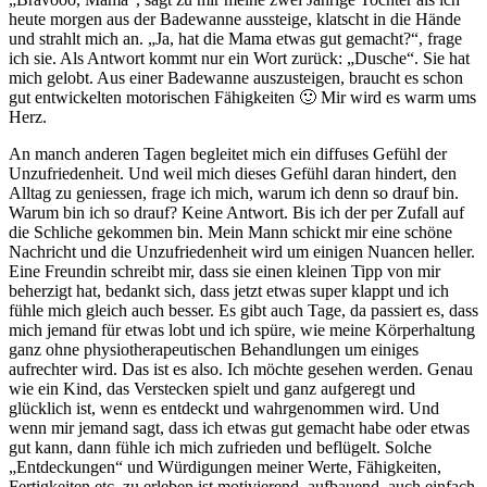
heute morgen aus der Badewanne aussteige, klatscht in die Hände
und strahlt mich an. „Ja, hat die Mama etwas gut gemacht?“, frage
ich sie. Als Antwort kommt nur ein Wort zurück: „Dusche“. Sie hat
mich gelobt. Aus einer Badewanne auszusteigen, braucht es schon
gut entwickelten motorischen Fähigkeiten 🙂 Mir wird es warm ums
Herz.
An manch anderen Tagen begleitet mich ein diffuses Gefühl der
Unzufriedenheit. Und weil mich dieses Gefühl daran hindert, den
Alltag zu geniessen, frage ich mich, warum ich denn so drauf bin.
Warum bin ich so drauf? Keine Antwort. Bis ich der per Zufall auf
die Schliche gekommen bin. Mein Mann schickt mir eine schöne
Nachricht und die Unzufriedenheit wird um einigen Nuancen heller.
Eine Freundin schreibt mir, dass sie einen kleinen Tipp von mir
beherzigt hat, bedankt sich, dass jetzt etwas super klappt und ich
fühle mich gleich auch besser. Es gibt auch Tage, da passiert es, dass
mich jemand für etwas lobt und ich spüre, wie meine Körperhaltung
ganz ohne physiotherapeutischen Behandlungen um einiges
aufrechter wird. Das ist es also. Ich möchte gesehen werden. Genau
wie ein Kind, das Verstecken spielt und ganz aufgeregt und
glücklich ist, wenn es entdeckt und wahrgenommen wird. Und
wenn mir jemand sagt, dass ich etwas gut gemacht habe oder etwas
gut kann, dann fühle ich mich zufrieden und beflügelt. Solche
„Entdeckungen“ und Würdigungen meiner Werte, Fähigkeiten,
Fertigkeiten etc. zu erleben ist motivierend, aufbauend, auch einfach