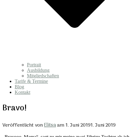
Portrait
Ausbildung
Mitgliedschaften
Tarife & Termine
Blog
Kontakt
Bravo!
Veröffentlicht von
Elitsa
am
1. Juni 2019
1. Juni 2019
„Bravooo, Mama“, sagt zu mir meine zwei Jährige Tochter als ich