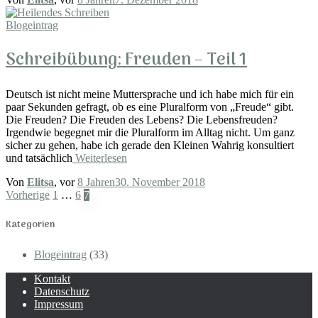
Blogeintrag
Schreibübung: Freuden – Teil 1
Deutsch ist nicht meine Muttersprache und ich habe mich für ein
paar Sekunden gefragt, ob es eine Pluralform von „Freude“ gibt.
Die Freuden? Die Freuden des Lebens? Die Lebensfreuden?
Irgendwie begegnet mir die Pluralform im Alltag nicht. Um ganz
sicher zu gehen, habe ich gerade den Kleinen Wahrig konsultiert
und tatsächlich
Weiterlesen
Von
Elitsa
, vor
8 Jahren
30. November 2018
Seitennummerierung
Vorherige
1
…
6
7
der
Kategorien
Beiträge
Blogeintrag
(33)
Kontakt
Datenschutz
Impressum